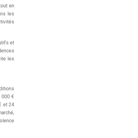
tout en
ans les
tivités
tifs et
idences
ite les
itions
2 000 €
€ et 24
marché,
iolence