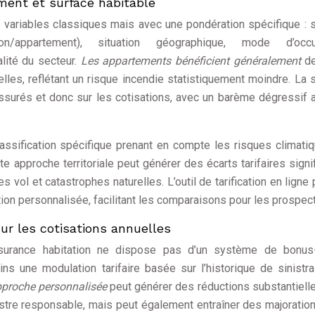
gement et surface habitable
s variables classiques mais avec une pondération spécifique : 
n/appartement), situation géographique, mode d’occu
alité du secteur.
Les appartements bénéficient généralement
de
elles, reflétant un risque incendie statistiquement moindre. La 
assurés et donc sur les cotisations, avec un barème dégressif 
assification spécifique prenant en compte les risques climatiq
tte approche territoriale peut générer des écarts tarifaires signif
es vol et catastrophes naturelles. L’outil de tarification en ligne
ion personnalisée, facilitant les comparaisons pour les prospect
r les cotisations annuelles
assurance habitation ne dispose pas d’un système de bonus
une modulation tarifaire basée sur l’historique de sinistra
pproche personnalisée
peut générer des réductions substantiell
istre responsable, mais peut également entraîner des majoratio