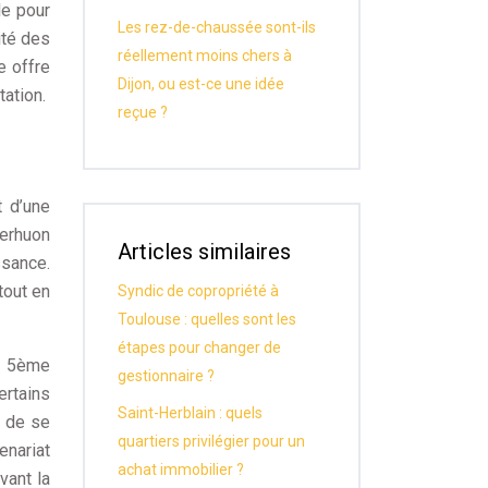
le pour
Les rez-de-chaussée sont-ils
ité des
réellement moins chers à
e offre
Dijon, ou est-ce une idée
ation.
reçue ?
 d’une
Kerhuon
Articles similaires
ssance.
tout en
Syndic de copropriété à
Toulouse : quelles sont les
étapes pour changer de
au 5ème
gestionnaire ?
rtains
Saint-Herblain : quels
e de se
quartiers privilégier pour un
enariat
achat immobilier ?
vant la