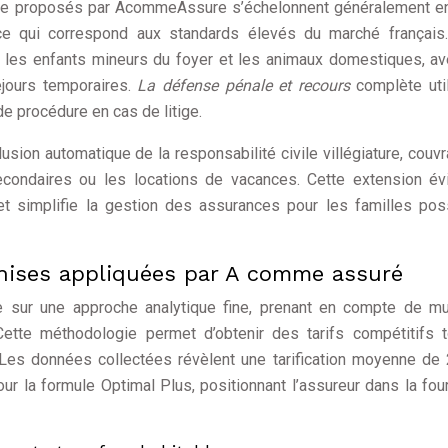
ivée proposés par AcommeAssure s’échelonnent généralement e
 ce qui correspond aux standards élevés du marché français.
les enfants mineurs du foyer et les animaux domestiques, a
jours temporaires.
La défense pénale et recours
complète ut
de procédure en cas de litige.
usion automatique de la responsabilité civile villégiature, couvr
ndaires ou les locations de vacances. Cette extension évi
et simplifie la gestion des assurances pour les familles po
chises appliquées par A comme assuré
e sur une approche analytique fine, prenant en compte de mu
 Cette méthodologie permet d’obtenir des tarifs compétitifs 
t. Les données collectées révèlent une tarification moyenne de
ur la formule Optimal Plus, positionnant l’assureur dans la fou