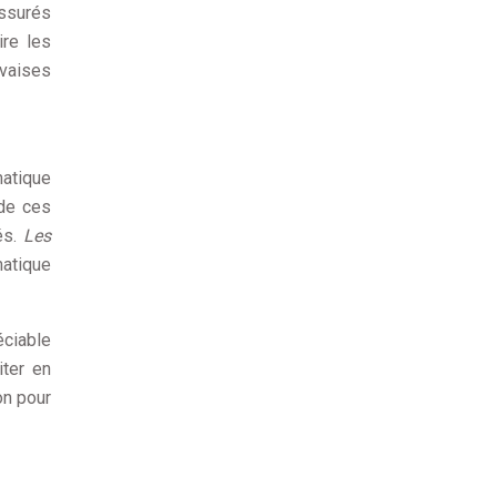
assurés
ire les
uvaises
matique
 de ces
és.
Les
matique
éciable
iter en
on pour