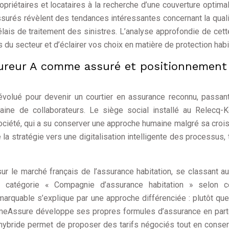
riétaires et locataires à la recherche d’une couverture optima
ssurés révèlent des tendances intéressantes concernant la qual
 délais de traitement des sinistres. L’analyse approfondie de cett
u secteur et d’éclairer vos choix en matière de protection habit
ssureur A comme assuré et positionnement
olué pour devenir un courtier en assurance reconnu, passant
aine de collaborateurs. Le siège social installé au Relecq-
 société, qui a su conserver une approche humaine malgré sa croi
té la stratégie vers une digitalisation intelligente des processus, 
sur le marché français de l’assurance habitation, se classant 
 catégorie « Compagnie d’assurance habitation » selon ce
arquable s’explique par une approche différenciée : plutôt qu
meAssure développe ses propres formules d’assurance en part
hybride permet de proposer des tarifs négociés tout en conser