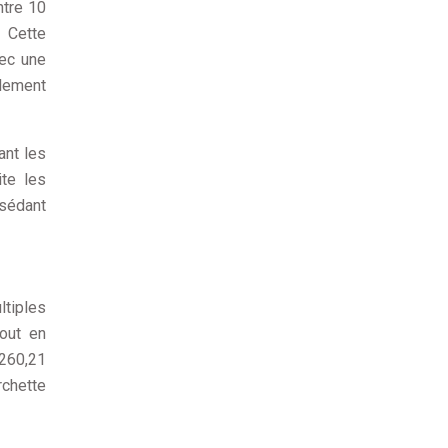
ntre 10
 Cette
vec une
ilement
ant les
te les
ssédant
ltiples
tout en
 260,21
rchette