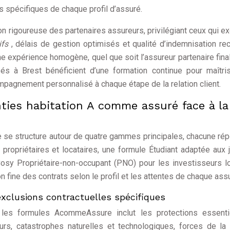
s spécifiques de chaque profil d’assuré.
rigoureuse des partenaires assureurs, privilégiant ceux qui ex
tifs
, délais de gestion optimisés et qualité d’indemnisation re
une expérience homogène, quel que soit l’assureur partenaire fin
sés à Brest bénéficient d’une formation continue pour maîtri
ompagnement personnalisé à chaque étape de la relation client.
ties habitation A comme assuré face à la
 se structure autour de quatre gammes principales, chacune ré
ropriétaires et locataires, une formule Étudiant adaptée aux 
osy Propriétaire-non-occupant (PNO) pour les investisseurs lo
fine des contrats selon le profil et les attentes de chaque assu
exclusions contractuelles spécifiques
es formules AcommeAssure inclut les protections essentie
urs, catastrophes naturelles et technologiques, forces de la 