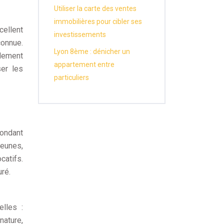
Utiliser la carte des ventes
immobilières pour cibler ses
cellent
investissements
connue.
Lyon 8ème : dénicher un
alement
appartement entre
ser les
particuliers
pondant
jeunes,
catifs.
ré.
lles :
nature,