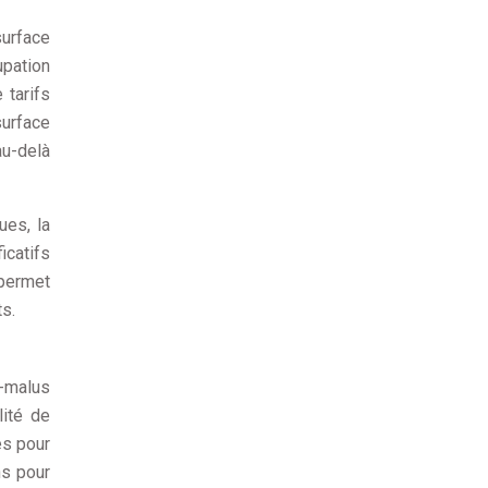
surface
pation
 tarifs
surface
au-delà
ues, la
icatifs
 permet
s.
-malus
lité de
es pour
ns pour