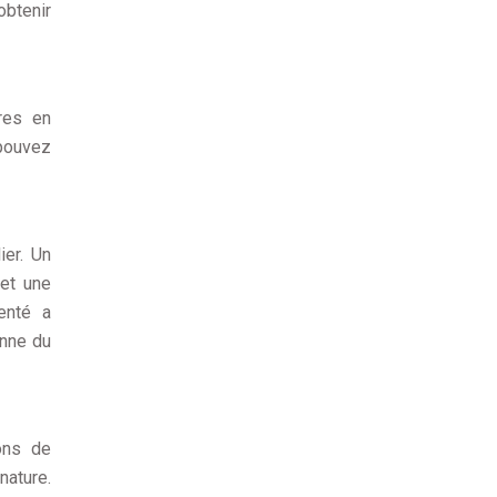
obtenir
ires en
 pouvez
ier. Un
 et une
enté a
enne du
ons de
nature.