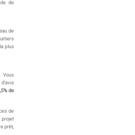
ode de
seau de
urtiers
la plus
s. Vous
 d’avis
,5% de
nces de
 projet
e prêt,