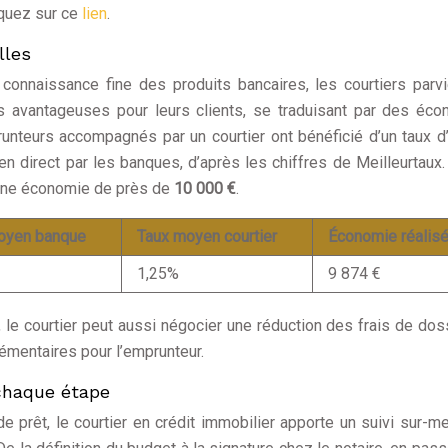
iquez sur ce
lien
.
lles
 connaissance fine des produits bancaires, les courtiers parv
s avantageuses pour leurs clients, se traduisant par des éc
unteurs accompagnés par un courtier ont bénéficié d’un taux d’
n direct par les banques, d’après les chiffres de Meilleurtaux.
 une économie de près de
10 000 €
.
oyen banque
Taux moyen courtier
Économie réalis
1,25%
9 874 €
, le courtier peut aussi négocier une réduction des frais de dos
émentaires pour l’emprunteur.
chaque étape
de prêt, le courtier en crédit immobilier apporte un suivi sur-m