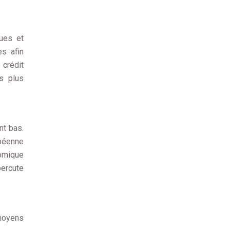
ues et
es afin
 crédit
s plus
nt bas.
opéenne
nomique
percute
 moyens