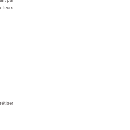
ant par
à leurs
rétiser