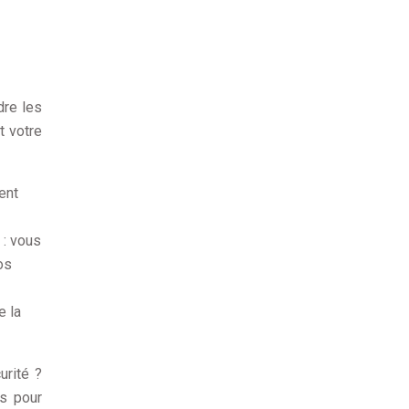
dre les
t votre
ent
 : vous
os
e la
urité ?
es pour