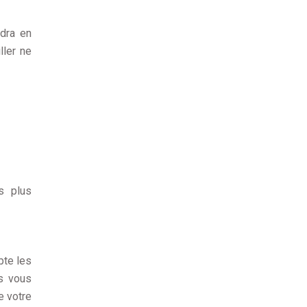
ndra en
ller ne
s plus
pte les
és vous
e votre