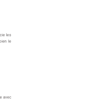
cie les
bien le
le avec