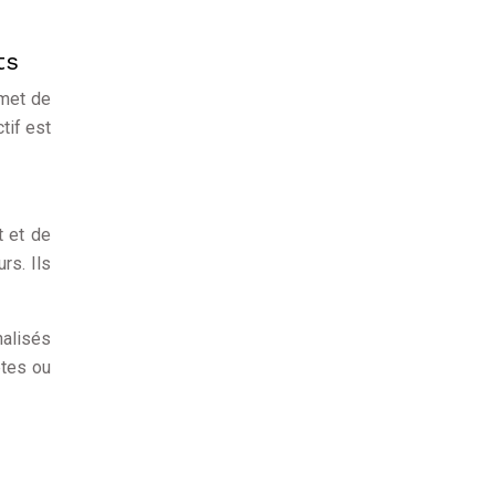
ts
rmet de
tif est
t et de
rs. Ils
nalisés
ètes ou