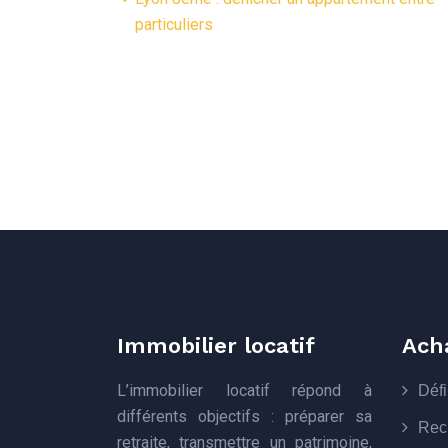
particuliers
Immobilier locatif
Ach
L’immobilier locatif répond à
Défi
différents objectifs : préparer sa
Rech
retraite, transmettre un patrimoine,