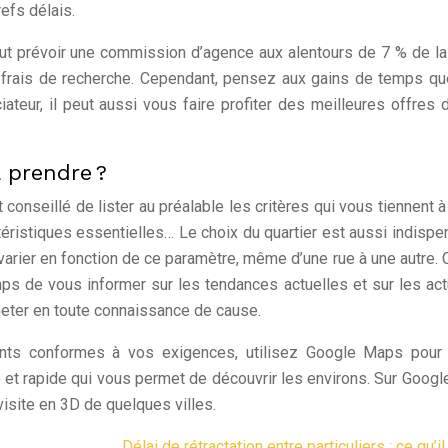
efs délais.
 faut prévoir une commission d’agence aux alentours de 7 % de la
es frais de recherche. Cependant, pensez aux gains de temps q
ateur, il peut aussi vous faire profiter des meilleures offres 
 prendre ?
 conseillé de lister au préalable les critères qui vous tiennent à
ctéristiques essentielles… Le choix du quartier est aussi indispe
varier en fonction de ce paramètre, même d’une rue à une autre. C
emps de vous informer sur les tendances actuelles et sur les act
heter en toute connaissance de cause.
ts conformes à vos exigences, utilisez Google Maps pour v
e et rapide qui vous permet de découvrir les environs. Sur Google
isite en 3D de quelques villes.
Délai de rétractation entre particuliers : ce qu’il