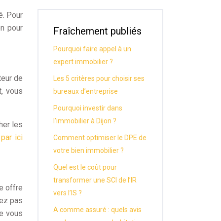
é. Pour
on pour
Fraîchement publiés
Pourquoi faire appel à un
expert immobilier ?
teur de
Les 5 critères pour choisir ses
t, vous
bureaux d’entreprise
Pourquoi investir dans
l’immobilier à Dijon ?
her les
par ici
Comment optimiser le DPE de
votre bien immobilier ?
Quel est le coût pour
transformer une SCI de l’IR
e offre
vers l’IS ?
nez pas
A comme assuré : quels avis
de vous