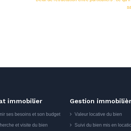
sa
at immobilier
Gestion immobiliè
nir ses besoins et son budget
Valeur locative du bien
erche et visite du bien
Suivi du bien mis en locati