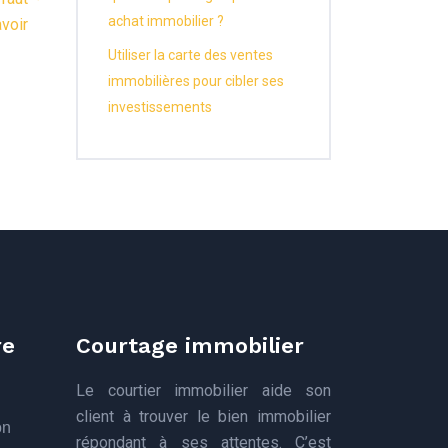
achat immobilier ?
voir
Utiliser la carte des ventes
immobilières pour cibler ses
investissements
re
Courtage immobilier
Le courtier immobilier aide son
client à trouver le bien immobilier
on
répondant à ses attentes. C’est