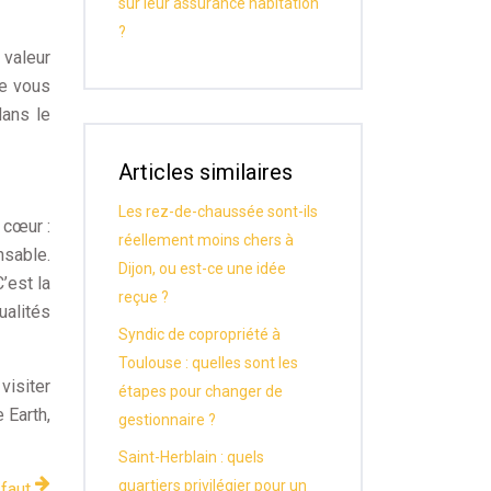
sur leur assurance habitation
?
 valeur
ue vous
dans le
Articles similaires
Les rez-de-chaussée sont-ils
 cœur :
réellement moins chers à
nsable.
Dijon, ou est-ce une idée
’est la
reçue ?
ualités
Syndic de copropriété à
Toulouse : quelles sont les
isiter
étapes pour changer de
 Earth,
gestionnaire ?
Saint-Herblain : quels
quartiers privilégier pour un
 faut