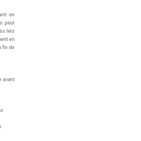
ment en
rs peut
és liés
ment en
 fin de
e avant
ui
.