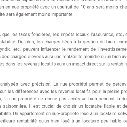
ien en nue-propriété avec un usufruit de 10 ans sera moins che
ilité sera également moins importante.
s que les taxes foncières, les impôts locaux, l’assurance, etc., 
ntabilité. De plus, les charges liées à la gestion du bien, co
yndic, etc., peuvent influencer le rendement de l’investisseme
 des charges élevées aura une rentabilité moindre qu’un bien a
es dans les revenus locatifs aura un impact direct sur la rentabili
 analysés avec précision. La nue-propriété permet de percev
sur les différences avec les revenus locatifs pour la pleine pro
, la nue-propriété ne donne pas accès au bien pendant la d
on saisonnière. Il est crucial de choisir un locataire fiable et d
bilité. Un appartement en nue-propriété loué à un locataire solv
lleure rentabilité qu’un bien loué à un locataire peu fiable o