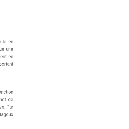
culé en
que une
ment en
portant
onction
rmet de
ve. Par
ntageux