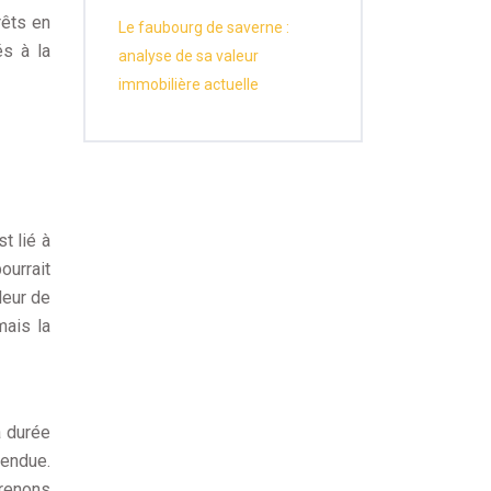
rêts en
Le faubourg de saverne :
és à la
analyse de sa valeur
immobilière actuelle
t lié à
ourrait
leur de
mais la
a durée
tendue.
Prenons