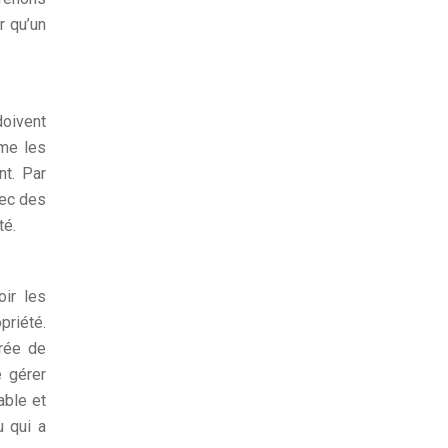
r qu’un
doivent
mme les
nt. Par
vec des
té.
oir les
priété.
urée de
e gérer
able et
u qui a