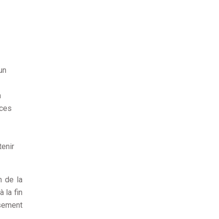
un
n
 ces
tenir
n de la
 la fin
ssement