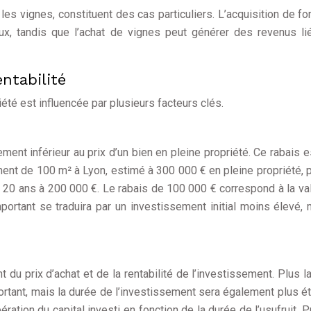
es vignes, constituent des cas particuliers. L’acquisition de fo
aux, tandis que l’achat de vignes peut générer des revenus li
ntabilité
été est influencée par plusieurs facteurs clés.
ment inférieur au prix d’un bien en pleine propriété. Ce rabais es
ement de 100 m² à Lyon, estimé à 300 000 € en pleine propriété, p
 20 ans à 200 000 €. Le rabais de 100 000 € correspond à la va
mportant se traduira par un investissement initial moins élevé, 
t du prix d’achat et de la rentabilité de l’investissement. Plus l
mportant, mais la durée de l’investissement sera également plus é
ération du capital investi en fonction de la durée de l’usufruit. 