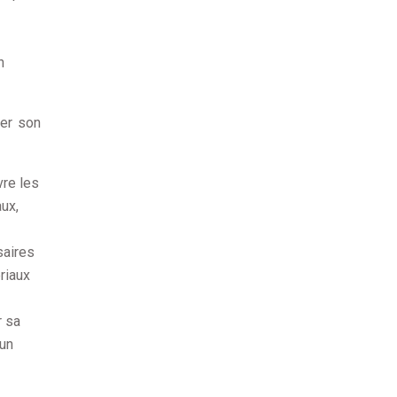
n
ser son
vre les
ux,
saires
riaux
r sa
 un