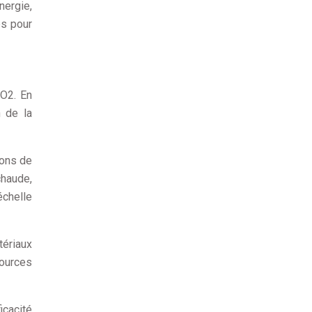
nergie,
ps pour
CO2. En
n de la
ions de
chaude,
échelle
tériaux
sources
icacité