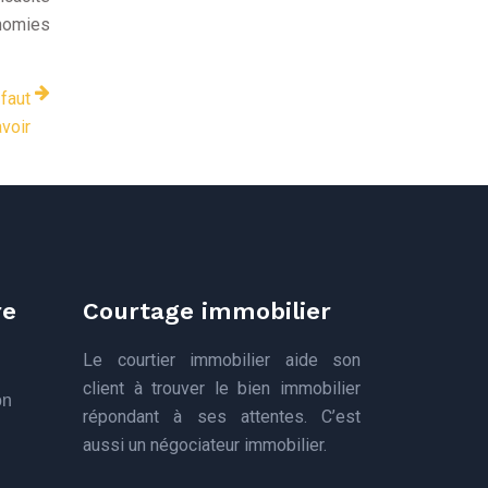
onomies
 faut
voir
re
Courtage immobilier
Le courtier immobilier aide son
client à trouver le bien immobilier
on
répondant à ses attentes. C’est
aussi un négociateur immobilier.