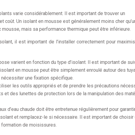
olants varie considérablement. Il est important de trouver un
t coût. Un isolant en mousse est généralement moins cher qu’u
uc mousse, mais sa performance thermique peut être inférieure.
olant, il est important de l’installer correctement pour maximi
se varient en fonction du type d’isolant. Il est important de sui
n isolant en mousse peut être simplement enroulé autour des tuya
t nécessiter une fixation spécifique.
iliser les outils appropriés et de prendre les précautions néces
ts et des lunettes de protection lors de la manipulation des maté
yaux d’eau chaude doit être entretenue régulièrement pour garanti
isolant et remplacez-le si nécessaire. Il est important de choisir
la formation de moisissures.