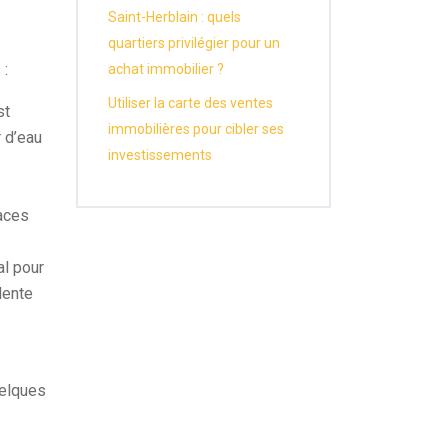
Saint-Herblain : quels
quartiers privilégier pour un
 :
achat immobilier ?
Utiliser la carte des ventes
st
immobilières pour cibler ses
r d’eau
investissements
paces
al pour
lente
uelques