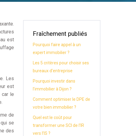
xante.
actures
Fraîchement publiés
eau est
Pourquoi faire appel à un
auffage
expert immobilier ?
Les 5 critères pour choisir ses
bureaux d’entreprise
ue. Les
Pourquoi investir dans
eur est
l’immobilier à Dijon ?
 car le
Comment optimiser le DPE de
e.
votre bien immobilier ?
tème de
Quel est le coût pour
 qui se
transformer une SCI de l’IR
îne des
vers l’IS ?