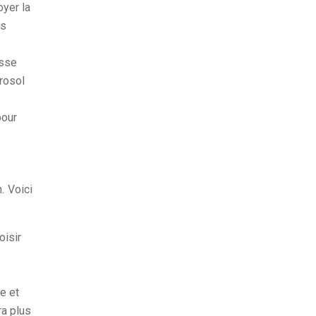
oyer la
es
usse
érosol
pour
. Voici
oisir
le et
ra plus