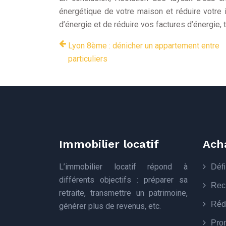
énergétique de votre maison et réduire votre
d’énergie et de réduire vos factures d’énergie, 
Lyon 8ème : dénicher un appartement entre
particuliers
Immobilier locatif
Ach
L’immobilier locatif répond à
Défi
différents objectifs : préparer sa
Rech
retraite, transmettre un patrimoine,
Réda
générer plus de revenus, etc.
Pro