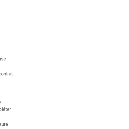
lisé
contrat
s
léter.
sure