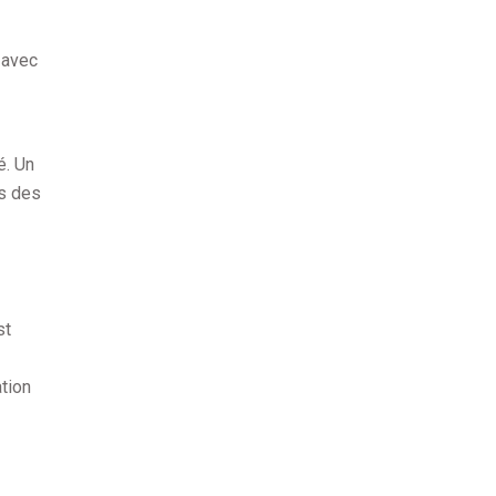
 avec
é. Un
ns des
st
tion