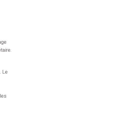
age
taire.
. Le
 les