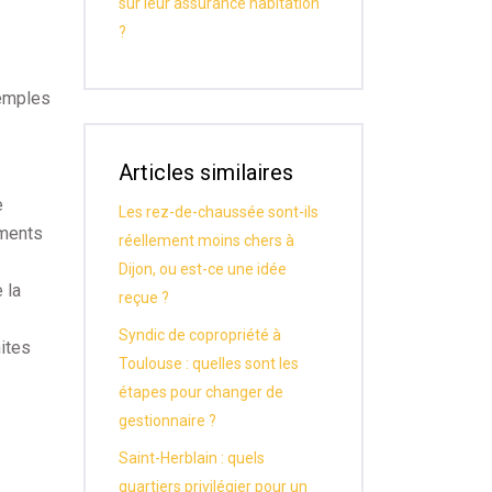
sur leur assurance habitation
?
xemples
Articles similaires
e
Les rez-de-chaussée sont-ils
uments
réellement moins chers à
Dijon, ou est-ce une idée
 la
reçue ?
Syndic de copropriété à
mites
Toulouse : quelles sont les
étapes pour changer de
gestionnaire ?
Saint-Herblain : quels
quartiers privilégier pour un