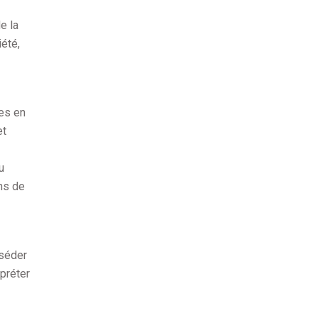
e la
iété,
mes en
et
u
ons de
sséder
rpréter