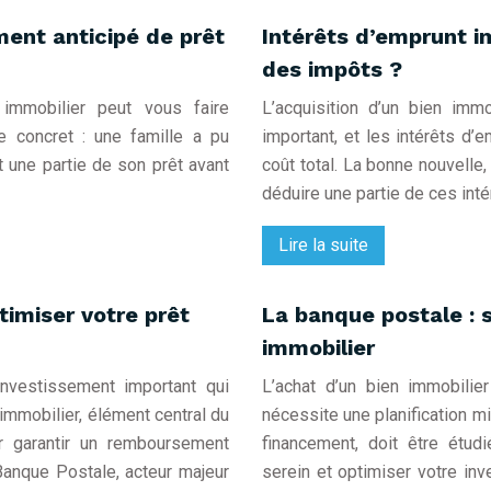
ent anticipé de prêt
Intérêts d’emprunt i
des impôts ?
immobilier peut vous faire
L’acquisition d’un bien imm
e concret : une famille a pu
important, et les intérêts d’
 une partie de son prêt avant
coût total. La bonne nouvelle
déduire une partie de ces int
Lire la suite
timiser votre prêt
La banque postale : s
immobilier
investissement important qui
L’achat d’un bien immobilie
 immobilier, élément central du
nécessite une planification mi
ur garantir un remboursement
financement, doit être étud
Banque Postale, acteur majeur
serein et optimiser votre in