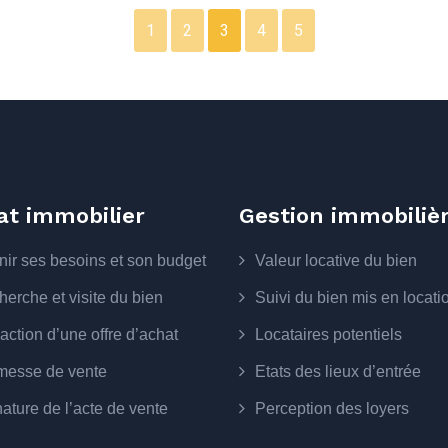
1
2
3
4
5
at immobilier
Gestion immobiliè
nir ses besoins et son budget
Valeur locative du bien
erche et visite du bien
Suivi du bien mis en locati
ction d’une offre d’achat
Locataires potentiels
messe de vente
Etats des lieux d’entrée
ature de l’acte de vente
Perception des loyers