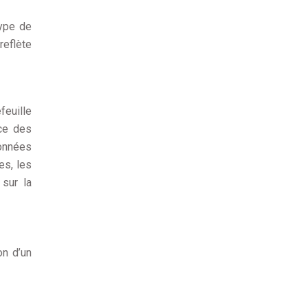
type de
reflète
feuille
nce des
onnées
es, les
 sur la
on d’un