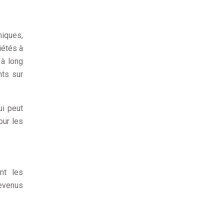
miques,
iétés à
à long
ts sur
ui peut
our les
ant les
revenus