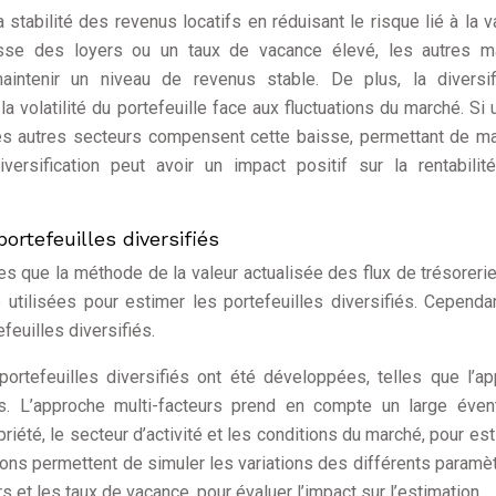
a stabilité des revenus locatifs en réduisant le risque lié à la 
isse des loyers ou un taux de vacance élevé, les autres m
ntenir un niveau de revenus stable. De plus, la diversifi
a volatilité du portefeuille face aux fluctuations du marché. Si 
es autres secteurs compensent cette baisse, permettant de ma
versification peut avoir un impact positif sur la rentabilit
rtefeuilles diversifiés
les que la méthode de la valeur actualisée des flux de trésoreri
utilisées pour estimer les portefeuilles diversifiés. Cependa
euilles diversifiés.
rtefeuilles diversifiés ont été développées, telles que l’a
s. L’approche multi-facteurs prend en compte un large éven
opriété, le secteur d’activité et les conditions du marché, pour est
ions permettent de simuler les variations des différents paramè
ers et les taux de vacance, pour évaluer l’impact sur l’estimation.