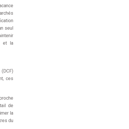
vacance
archés
cation
un seul
intenir
é et la
e (DCF)
nt, ces
pproche
tail de
imer la
tres du