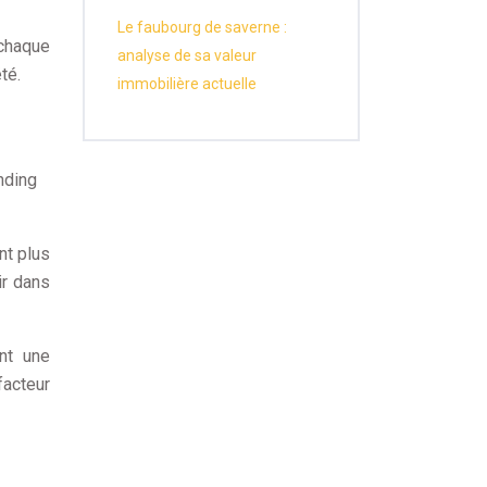
Le faubourg de saverne :
 chaque
analyse de sa valeur
té.
immobilière actuelle
nding
nt plus
ir dans
nt une
facteur