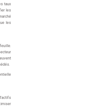
es taux
ier les
 marché
que les
euille.
secteur
peuvent
cédés.
ntielle
’actifs
ximiser