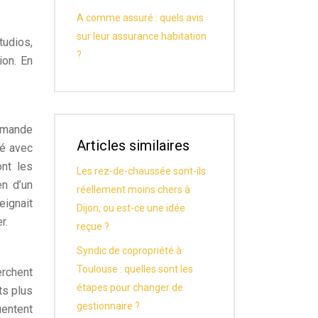
A comme assuré : quels avis
sur leur assurance habitation
tudios,
?
ion. En
demande
Articles similaires
té avec
nt les
Les rez-de-chaussée sont-ils
n d’un
réellement moins chers à
eignait
Dijon, ou est-ce une idée
r.
reçue ?
Syndic de copropriété à
Toulouse : quelles sont les
erchent
étapes pour changer de
ts plus
gestionnaire ?
uentent