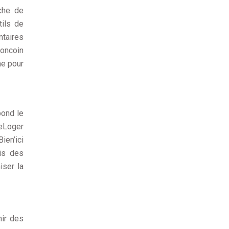
rche de
tils de
ntaires
boncoin
me pour
pond le
SeLoger
ien’ici
vis des
iser la
nir des