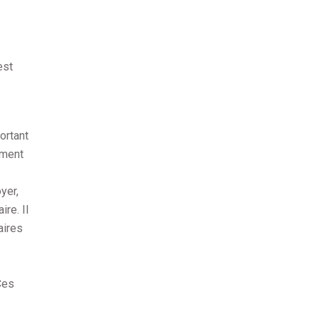
est
ortant
ement
yer,
ire. Il
aires
Ces