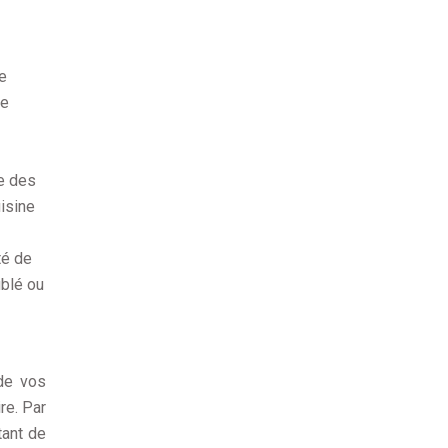
de
le
re des
isine
té de
ublé ou
 de vos
re. Par
tant de