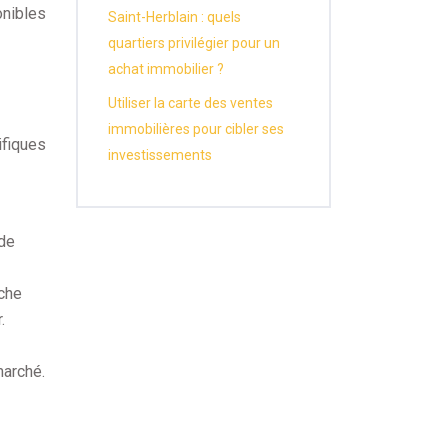
onibles
Saint-Herblain : quels
quartiers privilégier pour un
achat immobilier ?
Utiliser la carte des ventes
immobilières pour cibler ses
ifiques
investissements
 de
rche
.
marché.