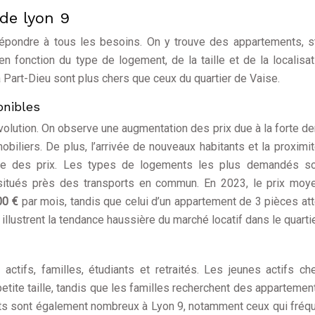
de lyon 9
épondre à tous les besoins. On y trouve des appartements, s
 fonction du type de logement, de la taille et de la localisat
a Part-Dieu sont plus chers que ceux du quartier de Vaise.
onibles
volution. On observe une augmentation des prix due à la forte 
iliers. De plus, l’arrivée de nouveaux habitants et la proximi
usse des prix. Les types de logements les plus demandés so
situés près des transports en commun. En 2023, le prix moye
00 €
par mois, tandis que celui d’un appartement de 3 pièces att
illustrent la tendance haussière du marché locatif dans le quartie
actifs, familles, étudiants et retraités. Les jeunes actifs ch
ite taille, tandis que les familles recherchent des appartemen
ants sont également nombreux à Lyon 9, notamment ceux qui fréq