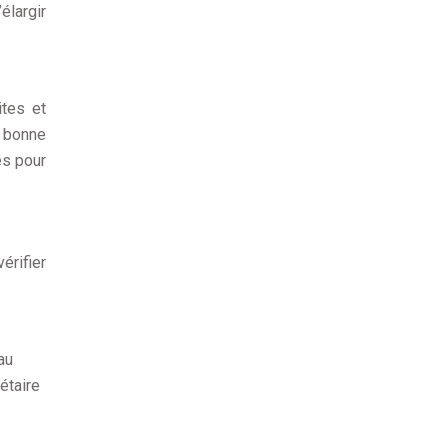
élargir
ites et
e bonne
es pour
érifier
au
iétaire